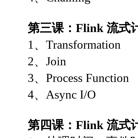
第三课：Flink 流
1、Transformation
2、Join
3、Process Function
4、Async I/O
第四课：Flink 流